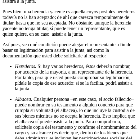
asistirá a la junta.
Pues bien, una herencia yacente es aquella cuyos posibles herederos
todavía no la han aceptado; de ahí que carezca temporalmente de
titular, hasta que no sea aceptada. No obstante, aunque la herencia
yacente no tenga titular, sí puede tener un representante, que es
quien quiere, en su caso, asistir a la junta.
Así pues, vea qué condición puede alegar el representante a fin de
basar su legitimación para asistir a la junta, así como la
documentación que usted debe solicitarle al respecto:
Herederos.
Si hay varios herederos, éstos deberán nombrar,
por acuerdo de la mayoría, a un representante de la herencia.
Por tanto, para que usted pueda comprobar su legitimación,
pídale la copia de ese acuerdo: si se la facilita, podrá asistir a
la junta.
Albacea.
Cualquier persona –en este caso, el socio fallecido–
puede nombrar en su testamento a alguien concreto para que
cumpla su voluntad (el albacea), lo que incluye la custodia de
sus bienes mientras no se acepta la herencia. Esto implica que
el albacea sí puede asistir a la junta. Para comprobarlo,
solicítele copia del testamento y confirme el nombramiento del
cargo y su alcance (es decir, que, dentro de los bienes que
deba administrar, se incluyen las participaciones sociales del