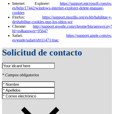
Internet Explorer:
https://support.microsoft.com/es-
es/help/17442/windows-internet-explorer-delete-manage-
cookies
Firefox:
https://support.mozilla.org/es/kb/habilitar-y-
deshabilitar-cookies-que-los-sitios-we
Chrome:
http://support.google.com/chrome/bin/answer.py?
hl=es&answer=95647
Safari:
https://support.apple.com/es-
es/guide/safari/sfri11471/mac
Solicitud de contacto
* Campos obligatorios