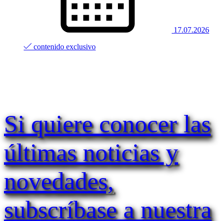
17.07.2026
contenido exclusivo
Si quiere conocer las
últimas noticias y
novedades,
subscríbase a nuestra